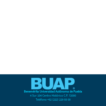
Este sitio está en construcción.
Trabajamos para mejorar nuestros servicios.
Visita nuestras redes sociales:
Facebook
Twitter
Instagram
Benemérita Universidad Autónoma de Puebla
4 Sur 104 Centro Histórico C.P. 72000
Teléfono +52 (222) 229 55 00