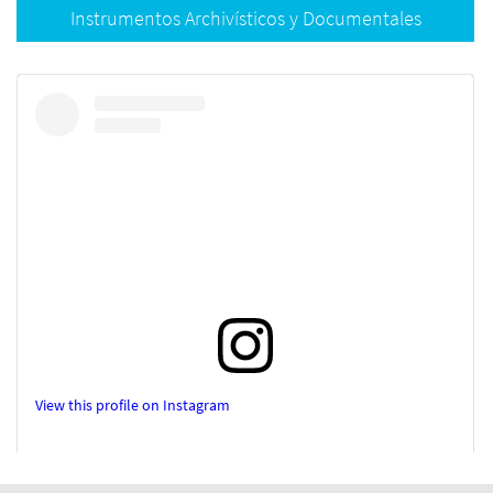
Instrumentos Archivísticos y Documentales
Cuadro General de Clasificación Archivística BUAP
Catálogo de Disposición Documental
Guía Simple de Archivo de Trámite y Concentración
Inventario General de Archivo
Inventario de Transferencia Secundaria
Inventario de Baja Documental
Inventarios de los Fondos del AHU BUAP
Marco Normativo Archivístico
View this profile on Instagram