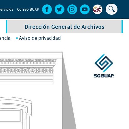
Buscar
ervicios
Correo BUAP
Formula
de
Dirección General de Archivos
búsque
encia
Aviso de privacidad